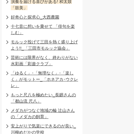
演奏を届ける喜びがある! 和太鼓
「鼓美」
好奇心と探求心_大西農園
十七音に想いを乗せて 「俳句を楽
しむ」
モルック投げて三田を熱く盛り上げ
よう!!_「三田市モルック協会」
芸術には限界がなく、終わりがない
水彩画「彩遊クラブ」
「ゆるく」･「無理なく」･「楽し
く」がモットー_「ホネアカ･ウクレ
レ」
もっと尺八を極めたい_長廻さんの
「都山流 尺八」
メダカがつなぐ地域の輪 辻山さん
の「メダカの飼育」
安上がりで気楽にできるのが良い_
川柳めだかの学校