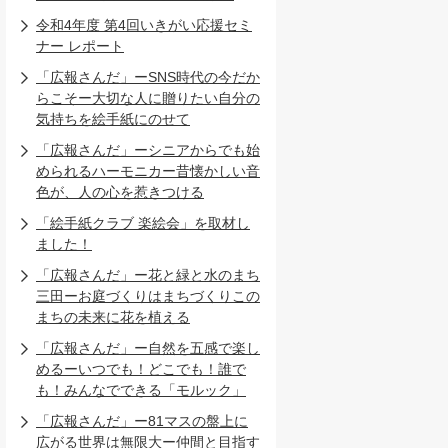
令和4年度 第4回いきがい応援セミ
ナー レポート
「広報さんだ」ーSNS時代の今だか
らこそー大切な人に贈りたい自分の
気持ちを絵手紙にのせて
「広報さんだ」ーシニアからでも始
められるハーモニカー昔懐かしい音
色が、人の心を惹きつける
「絵手紙クラブ 楽絵会」を取材し
ました！
「広報さんだ」ー花と緑と水のまち
三田ーお庭づくりはまちづくりこの
まちの未来に花を植える
「広報さんだ」ー自然を五感で楽し
めるーいつでも！どこでも！誰で
も！みんなでできる「モルック」
「広報さんだ」ー81マスの盤上に
広がる世界は無限大ー仲間と目指す