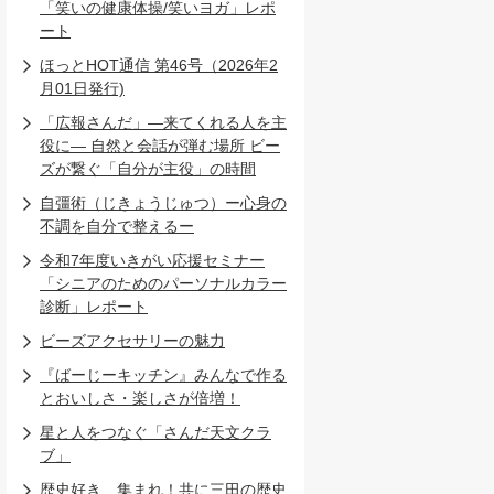
「笑いの健康体操/笑いヨガ」レポ
ート
ほっとHOT通信 第46号（2026年2
月01日発行)
「広報さんだ」―来てくれる人を主
役に― 自然と会話が弾む場所 ビー
ズが繋ぐ「自分が主役」の時間
自彊術（じきょうじゅつ）ー心身の
不調を自分で整えるー
令和7年度いきがい応援セミナー
「シニアのためのパーソナルカラー
診断」レポート
ビーズアクセサリーの魅力
『ばーじーキッチン』みんなで作る
とおいしさ・楽しさが倍増！
星と人をつなぐ「さんだ天文クラ
ブ」
歴史好き、集まれ！共に三田の歴史