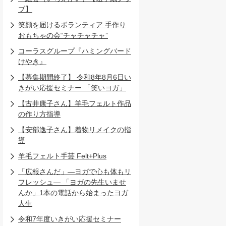
ブ】
笑顔を届けるボランティア 手作り
おもちゃの会“チャチャチャ”
コーラスグループ『ハミングバード
けやき』
【募集期間終了】 令和8年8月6日い
きがい応援セミナー 「笑いヨガ」
【古井康子さん】羊毛フェルト作品
の作り方指導
【安部逸子さん】着物リメイクの指
導
羊毛フェルト手芸 Felt+Plus
「広報さんだ」―ヨガで心も体もリ
フレッシュ― 「ヨガの先生いませ
んか」1本の電話から始まったヨガ
人生
令和7年度いきがい応援セミナー