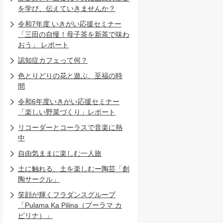
を学び、伝えていきませんか？
令和7年度 いきがい応援セミナー
「三田の自慢！母子茶を新茶で味わ
おう」 レポート
認知症カフェって何？
色とりどりの花と遊ぶ、至福の時
間
令和6年度いきがい応援セミナー
「楽しい野菜づくり」レポート
リコーダーとコーラスで音楽に熱
中
自由気ままに楽しむ一人旅
土に触れる、土を楽しむー陶芸「創
陶サークル」
笑顔が輝くフラダンスグループ
「Pulama Ka Pilina（プーラマ カ
ピリナ）」