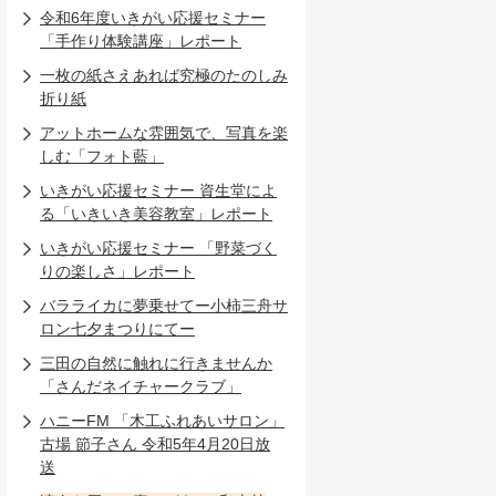
令和6年度いきがい応援セミナー
「手作り体験講座」レポート
一枚の紙さえあれば究極のたのしみ
折り紙
アットホームな雰囲気で、写真を楽
しむ「フォト藍」
いきがい応援セミナー 資生堂によ
る「いきいき美容教室」レポート
いきがい応援セミナー 「野菜づく
りの楽しさ」レポート
バラライカに夢乗せてー小柿三舟サ
ロン七夕まつりにてー
三田の自然に触れに行きませんか
「さんだネイチャークラブ」
ハニーFM 「木工ふれあいサロン」
古場 節子さん 令和5年4月20日放
送