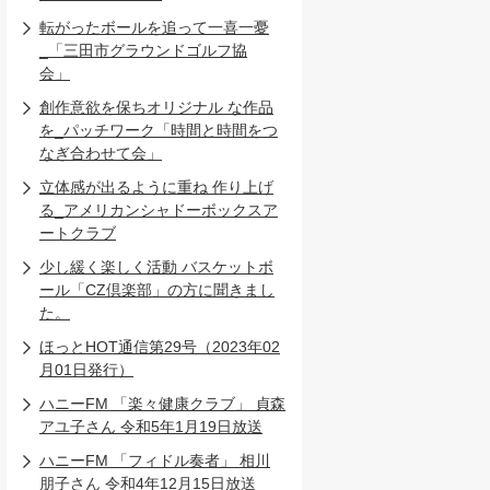
転がったボールを追って一喜一憂
_「三田市グラウンドゴルフ協
会」
創作意欲を保ちオリジナル な作品
を_パッチワーク「時間と時間をつ
なぎ合わせて会」
立体感が出るように重ね 作り上げ
る_アメリカンシャドーボックスア
ートクラブ
少し緩く楽しく活動 バスケットボ
ール「CZ倶楽部」の方に聞きまし
た。
ほっとHOT通信第29号（2023年02
月01日発行）
ハニーFM 「楽々健康クラブ」 貞森
アユ子さん 令和5年1月19日放送
ハニーFM 「フィドル奏者」 相川
朋子さん 令和4年12月15日放送