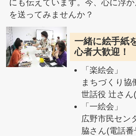
にも伝えています。今、心に浮か
を送ってみませんか？
一緒に絵手紙
心者大歓迎！
「楽絵会」
まちづくり協働
世話役 辻さん(電
「一絵会」
広野市民センタ
脇さん(電話番号5