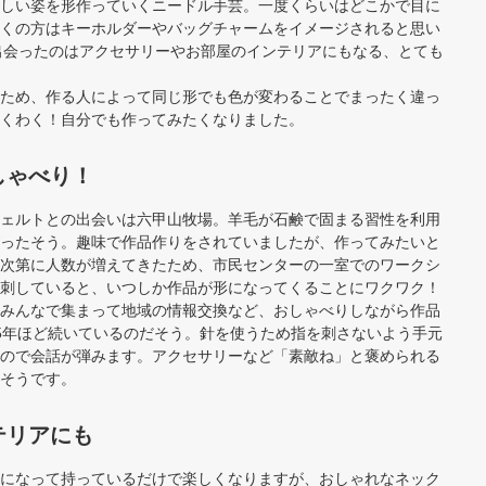
しい姿を形作っていくニードル手芸。一度くらいはどこかで目に
くの方はキーホルダーやバッグチャームをイメージされると思い
さんで出会ったのはアクセサリーやお部屋のインテリアにもなる、とても
ため、作る人によって同じ形でも色が変わることでまったく違っ
くわく！自分でも作ってみたくなりました。
しゃべり！
ェルトとの出会いは六甲山牧場。羊毛が石鹸で固まる習性を利用
ったそう。趣味で作品作りをされていましたが、作ってみたいと
次第に人数が増えてきたため、市民センターの一室でのワークシ
刺していると、いつしか作品が形になってくることにワクワク！
みんなで集まって地域の情報交換など、おしゃべりしながら作品
5年ほど続いているのだそう。針を使うため指を刺さないよう手元
ので会話が弾みます。アクセサリーなど「素敵ね」と褒められる
そうです。
テリアにも
になって持っているだけで楽しくなりますが、おしゃれなネック