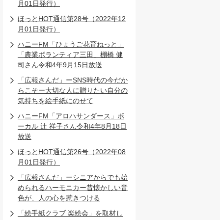
月01日発行）
ほっとHOT通信第28号（2022年12
月01日発行）
ハニーFM「ひょうご花育ねっと」
「農業ボランティア三田」棚橋 健
司さん令和4年9月15日放送
「広報さんだ」ーSNS時代の今だか
らこそー大切な人に贈りたい自分の
気持ちを絵手紙にのせて
ハニーFM「アロハサンダース」ボ
ーカル 辻 祥子さん令和4年8月18日
放送
ほっとHOT通信第26号（2022年08
月01日発行）
「広報さんだ」ーシニアからでも始
められるハーモニカー昔懐かしい音
色が、人の心を惹きつける
「絵手紙クラブ 楽絵会」を取材し