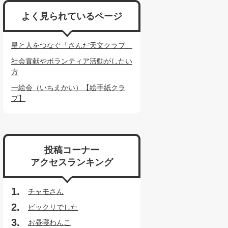
よく見られているページ
星と人をつなぐ「さんだ天文クラブ」
社会貢献やボランティア活動がしたい
方
一絵会（いちえかい）【絵手紙クラ
ブ】
投稿コーナー
アクセスランキング
チャモさん
ビックリでした
お昼寝わんこ