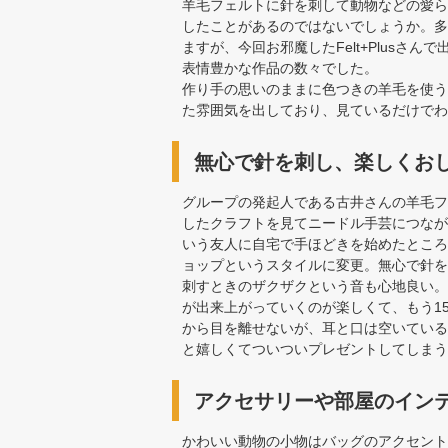
羊毛フェルトに針を刺して動物などの愛ら
したことがあるのではないでしょうか。多
ますが、今回お邪魔したFelt+Plus
表情豊かな作品の数々でした。
作り手の思いのままに色つきの羊毛を使う
た雰囲気を出しており、見ているだけでわ
無心で針を刺し、楽しくお
グループの発起人である古井さんの羊毛フ
したクラフトを見てニードル手芸につなが
いう友人に自宅で手ほどきを始めたところ
ョップというスタイルに変更。無心で針を
刺すときのザクザクという音も心地良い。
が出来上がっていくのが楽しくて、もう1
から目を離せないが、耳と口は空いている
と嬉しくてついついプレゼントしてしまう
アクセサリーや部屋のイン
かわいい動物の小物はバッグのアクセント