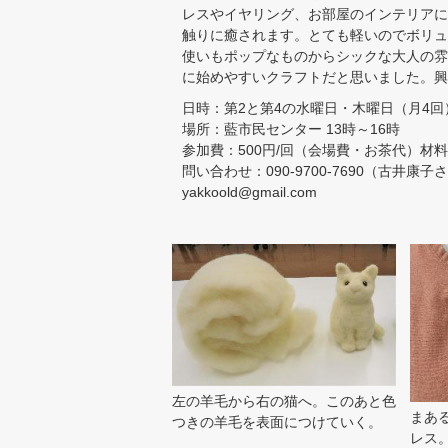
レスやイヤリング、お部屋のインテリアに
触りに癒されます。とても軽いのでボリュ
使いもポップなものからシックな大人の雰
に始めやすいクラフトだと思いました。興
日時：第2と第4の水曜日・木曜日（月4回
場所：藍市民センター 13時～16時
参加費：500円/回（会場費・お茶代）材
問い合わせ：090-9700-7690（古井康子
yakkoold@gmail.com
左の羊毛から右の猫へ。このあと色
まあ
つきの羊毛を表面につけていく。
レス