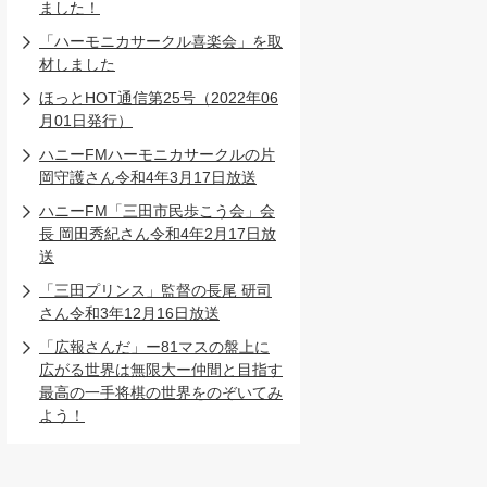
ました！
「ハーモニカサークル喜楽会」を取
材しました
ほっとHOT通信第25号（2022年06
月01日発行）
ハニーFMハーモニカサークルの片
岡守護さん令和4年3月17日放送
ハニーFM「三田市民歩こう会」会
長 岡田秀紀さん令和4年2月17日放
送
「三田プリンス」監督の長尾 研司
さん令和3年12月16日放送
「広報さんだ」ー81マスの盤上に
広がる世界は無限大ー仲間と目指す
最高の一手将棋の世界をのぞいてみ
よう！