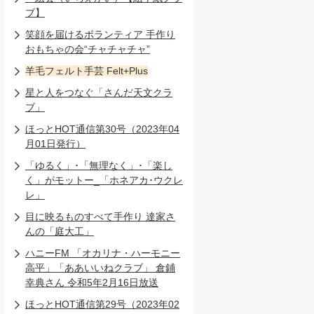
ブ】
笑顔を届けるボランティア 手作り
おもちゃの会“チャチャチャ”
羊毛フェルト手芸 Felt+Plus
星と人をつなぐ「さんだ天文クラ
ブ」
ほっとHOT通信第30号（2023年04
月01日発行）
「ゆるく」･「無理なく」･「楽し
く」がモットー_「ホネアカ･ウクレ
レ」
目に映るものすべて手作り 達家さ
んの「庭大工」
ハニーFM 「オカリナ・ハーモニー
高平」「ああいいねクラブ」 倉鋪
幸典さん 令和5年2月16日放送
ほっとHOT通信第29号（2023年02