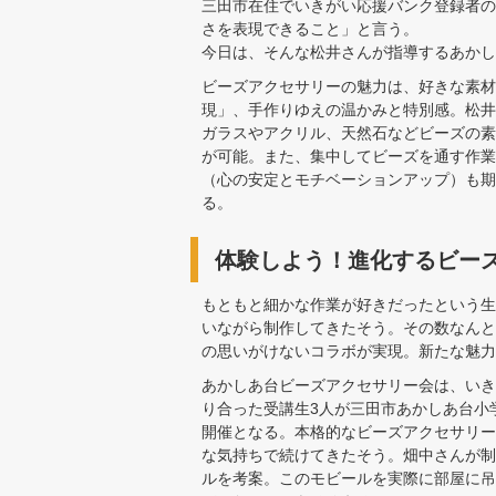
三田市在住でいきがい応援バンク登録者の
さを表現できること」と言う。
今日は、そんな松井さんが指導するあかし
ビーズアクセサリーの魅力は、好きな素材
現」、手作りゆえの温かみと特別感。松井
ガラスやアクリル、天然石などビーズの素
が可能。また、集中してビーズを通す作業
（心の安定とモチベーションアップ）も期
る。
体験しよう！進化するビー
もともと細かな作業が好きだったという生
いながら制作してきたそう。その数なんと
の思いがけないコラボが実現。新たな魅力
あかしあ台ビーズアクセサリー会は、いき
り合った受講生3人が三田市あかしあ台小
開催となる。本格的なビーズアクセサリー
な気持ちで続けてきたそう。畑中さんが制
ルを考案。このモビールを実際に部屋に吊