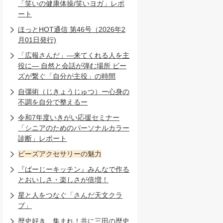
「笑いの健康体操/笑いヨガ」レポ
ート
ほっとHOT通信 第46号（2026年2
月01日発行)
「広報さんだ」―来てくれる人を主
役に― 自然と会話が弾む場所 ビー
ズが繋ぐ「自分が主役」の時間
自彊術（じきょうじゅつ）ー心身の
不調を自分で整えるー
令和7年度いきがい応援セミナー
「シニアのためのパーソナルカラー
診断」レポート
ビーズアクセサリーの魅力
『ばーじーキッチン』みんなで作る
とおいしさ・楽しさが倍増！
星と人をつなぐ「さんだ天文クラ
ブ」
歴史好き、集まれ！共に三田の歴史