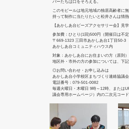
バーたちは口をそろえる。
このモビールは地元地域の独居高齢者に無
持って制作に当たりたいと松井さんは情熱
【あかしあ台ビーズアクセサリー会】見学
参加費：ひとり(1回)500円（開催日は不
〒669-1323 三田市あかしあ台1丁目50-3
あかしあ台コミュニティハウス内
対象：あかしあ台にお住まいの方（原則）
地区外・市外の方の参加については、下記
◎お問い合わせ・お申し込みは
あかしあ台小学校区まちづくり連絡協議会
電話番号：079-501-0082
毎週火曜日・木曜日 9時～12時、またはURL htt
議会専用ホームページ）内の二次元コード