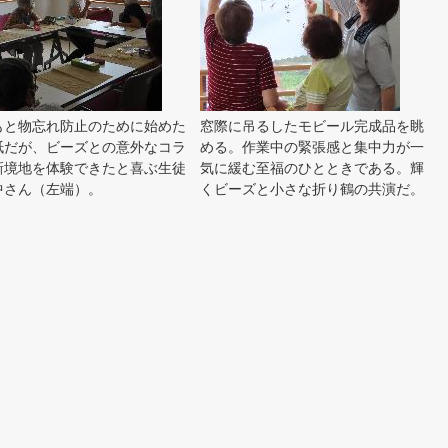
もと物忘れ防止のために始めた
窓際に吊るしたモビール完成品を眺
紙だが、ビーズとの意外なコラ
める。作業中の緊張感と集中力が一
新境地を体験できたと喜ぶ生徒
気に緩む至福のひとときである。輝
中さん（左端）。
くビーズと小さな折り鶴の共演だ。