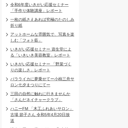
令和6年度いきがい応援セミナー
「手作り体験講座」レポート
一枚の紙さえあれば究極のたのしみ
折り紙
アットホームな雰囲気で、写真を楽
しむ「フォト藍」
いきがい応援セミナー 資生堂によ
る「いきいき美容教室」レポート
いきがい応援セミナー 「野菜づく
りの楽しさ」レポート
バラライカに夢乗せてー小柿三舟サ
ロン七夕まつりにてー
三田の自然に触れに行きませんか
「さんだネイチャークラブ」
ハニーFM 「木工ふれあいサロン」
古場 節子さん 令和5年4月20日放
送