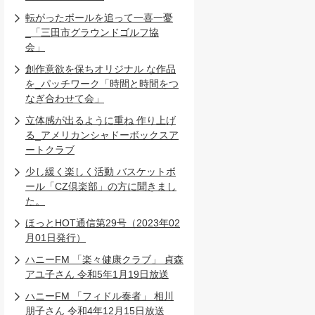
転がったボールを追って一喜一憂
_「三田市グラウンドゴルフ協
会」
創作意欲を保ちオリジナル な作品
を_パッチワーク「時間と時間をつ
なぎ合わせて会」
立体感が出るように重ね 作り上げ
る_アメリカンシャドーボックスア
ートクラブ
少し緩く楽しく活動 バスケットボ
ール「CZ倶楽部」の方に聞きまし
た。
ほっとHOT通信第29号（2023年02
月01日発行）
ハニーFM 「楽々健康クラブ」 貞森
アユ子さん 令和5年1月19日放送
ハニーFM 「フィドル奏者」 相川
朋子さん 令和4年12月15日放送