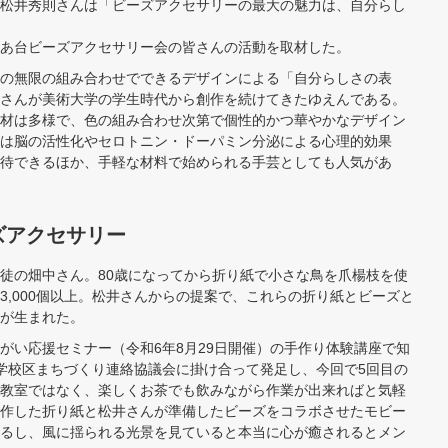
松井秀則さんは「ビーズアクセサリーの最大の魅力は、自分らし
あ台ビーズアクセサリー会の皆さんの活動を取材した。
の無限の組み合わせでできるデザインによる「自分らしさの表
さんが美術大学の学生時代から創作を続けてきたゆえんである。
材は多様で、色の組み合わせ次第で個性的かつ華やかなデザイン
は脳の活性化やセロトニン・ドーパミン分泌による心理的効果
待できるほか、手軽な材料で始められる手芸としても人気があ
ズアクセサリー
徒の畑中さん。80歳になってから折り紙で小さな鳥を爪楊枝を使
3,000個以上。松井さんからの提案で、これらの折り紙とビーズと
が生まれた。
がい応援セミナー（令和6年8月29日開催）の手作り体験講座で知
学校区まちづくり連絡協議会に掛け合って発足し、今回で5回目の
教室ではなく、楽しくお茶でも飲みながら作業が出来ればと気軽
作した折り紙と松井さんが準備したビーズをコラボさせたモビー
るし、風に揺られる光景を見ていると本当に心が癒されるとメン