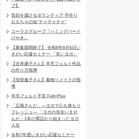
ブ】
笑顔を届けるボランティア 手作り
おもちゃの会“チャチャチャ”
コーラスグループ『ハミングバード
けやき』
【募集期間終了】 令和8年8月6日い
きがい応援セミナー 「笑いヨガ」
【古井康子さん】羊毛フェルト作品
の作り方指導
【安部逸子さん】着物リメイクの指
導
羊毛フェルト手芸 Felt+Plus
「広報さんだ」―ヨガで心も体もリ
フレッシュ― 「ヨガの先生いませ
んか」1本の電話から始まったヨガ
人生
令和7年度いきがい応援セミナー