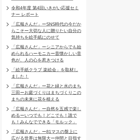
令和4年度 第4回いきがい応援セミ
ナー レポート
「広報さんだ」ーSNS時代の今だか
らこそー大切な人に贈りたい自分の
気持ちを絵手紙にのせて
「広報さんだ」ーシニアからでも始
められるハーモニカー昔懐かしい音
色が、人の心を惹きつける
「絵手紙クラブ 楽絵会」を取材し
ました！
「広報さんだ」ー花と緑と水のまち
三田ーお庭づくりはまちづくりこの
まちの未来に花を植える
「広報さんだ」ー自然を五感で楽し
めるーいつでも！どこでも！誰で
も！みんなでできる「モルック」
「広報さんだ」ー81マスの盤上に
広がる世界は無限大ー仲間と目指す