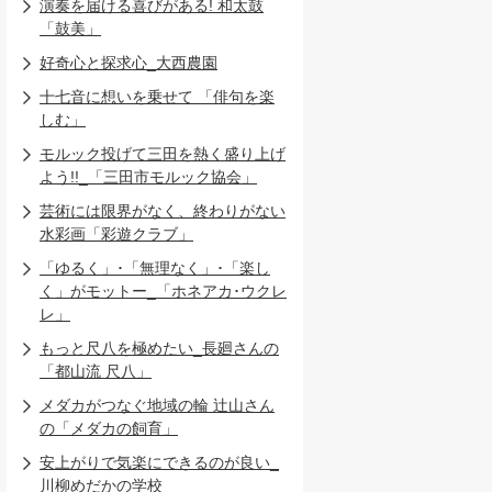
演奏を届ける喜びがある! 和太鼓
「鼓美」
好奇心と探求心_大西農園
十七音に想いを乗せて 「俳句を楽
しむ」
モルック投げて三田を熱く盛り上げ
よう!!_「三田市モルック協会」
芸術には限界がなく、終わりがない
水彩画「彩遊クラブ」
「ゆるく」･「無理なく」･「楽し
く」がモットー_「ホネアカ･ウクレ
レ」
もっと尺八を極めたい_長廻さんの
「都山流 尺八」
メダカがつなぐ地域の輪 辻山さん
の「メダカの飼育」
安上がりで気楽にできるのが良い_
川柳めだかの学校