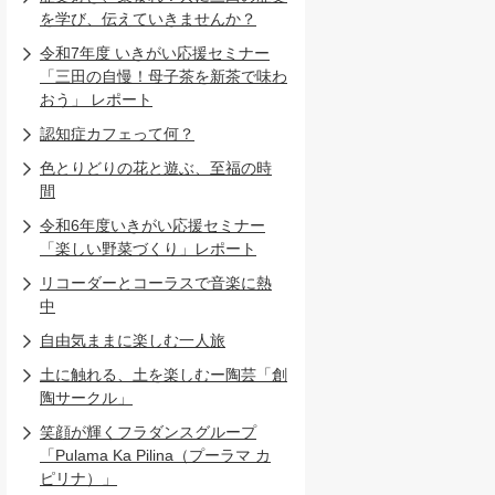
を学び、伝えていきませんか？
令和7年度 いきがい応援セミナー
「三田の自慢！母子茶を新茶で味わ
おう」 レポート
認知症カフェって何？
色とりどりの花と遊ぶ、至福の時
間
令和6年度いきがい応援セミナー
「楽しい野菜づくり」レポート
リコーダーとコーラスで音楽に熱
中
自由気ままに楽しむ一人旅
土に触れる、土を楽しむー陶芸「創
陶サークル」
笑顔が輝くフラダンスグループ
「Pulama Ka Pilina（プーラマ カ
ピリナ）」