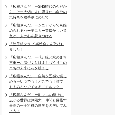
「広報さんだ」ーSNS時代の今だか
らこそー大切な人に贈りたい自分の
気持ちを絵手紙にのせて
「広報さんだ」ーシニアからでも始
められるハーモニカー昔懐かしい音
色が、人の心を惹きつける
「絵手紙クラブ 楽絵会」を取材し
ました！
「広報さんだ」ー花と緑と水のまち
三田ーお庭づくりはまちづくりこの
まちの未来に花を植える
「広報さんだ」ー自然を五感で楽し
めるーいつでも！どこでも！誰で
も！みんなでできる「モルック」
「広報さんだ」ー81マスの盤上に
広がる世界は無限大ー仲間と目指す
最高の一手将棋の世界をのぞいてみ
よう！