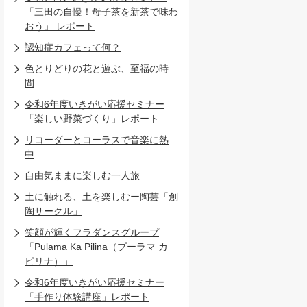
「三田の自慢！母子茶を新茶で味わ
おう」 レポート
認知症カフェって何？
色とりどりの花と遊ぶ、至福の時
間
令和6年度いきがい応援セミナー
「楽しい野菜づくり」レポート
リコーダーとコーラスで音楽に熱
中
自由気ままに楽しむ一人旅
土に触れる、土を楽しむー陶芸「創
陶サークル」
笑顔が輝くフラダンスグループ
「Pulama Ka Pilina（プーラマ カ
ピリナ）」
令和6年度いきがい応援セミナー
「手作り体験講座」レポート