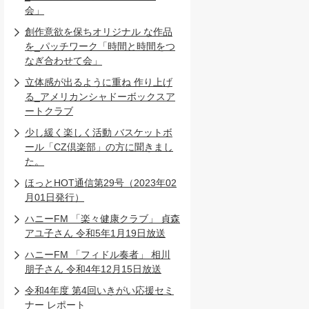
会」
創作意欲を保ちオリジナル な作品
を_パッチワーク「時間と時間をつ
なぎ合わせて会」
立体感が出るように重ね 作り上げ
る_アメリカンシャドーボックスア
ートクラブ
少し緩く楽しく活動 バスケットボ
ール「CZ倶楽部」の方に聞きまし
た。
ほっとHOT通信第29号（2023年02
月01日発行）
ハニーFM 「楽々健康クラブ」 貞森
アユ子さん 令和5年1月19日放送
ハニーFM 「フィドル奏者」 相川
朋子さん 令和4年12月15日放送
令和4年度 第4回いきがい応援セミ
ナー レポート