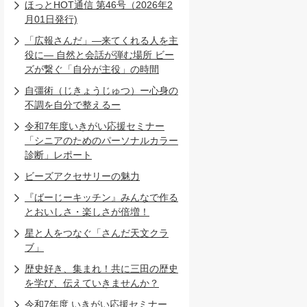
ほっとHOT通信 第46号（2026年2
月01日発行)
「広報さんだ」―来てくれる人を主
役に― 自然と会話が弾む場所 ビー
ズが繋ぐ「自分が主役」の時間
自彊術（じきょうじゅつ）ー心身の
不調を自分で整えるー
令和7年度いきがい応援セミナー
「シニアのためのパーソナルカラー
診断」レポート
ビーズアクセサリーの魅力
『ばーじーキッチン』みんなで作る
とおいしさ・楽しさが倍増！
星と人をつなぐ「さんだ天文クラ
ブ」
歴史好き、集まれ！共に三田の歴史
を学び、伝えていきませんか？
令和7年度 いきがい応援セミナー