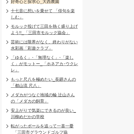
好奇心と探求心_大西農園
十七音に想いを乗せて 「俳句を楽
しむ」
モルック投げて三田を熱く盛り上げ
よう!!_「三田市モルック協会」
芸術には限界がなく、終わりがない
水彩画「彩遊クラブ」
「ゆるく」･「無理なく」･「楽し
く」がモットー_「ホネアカ･ウクレ
レ」
もっと尺八を極めたい_長廻さんの
「都山流 尺八」
メダカがつなぐ地域の輪 辻山さん
の「メダカの飼育」
安上がりで気楽にできるのが良い_
川柳めだかの学校
転がったボールを追って一喜一憂
_「三田市グラウンドゴルフ協