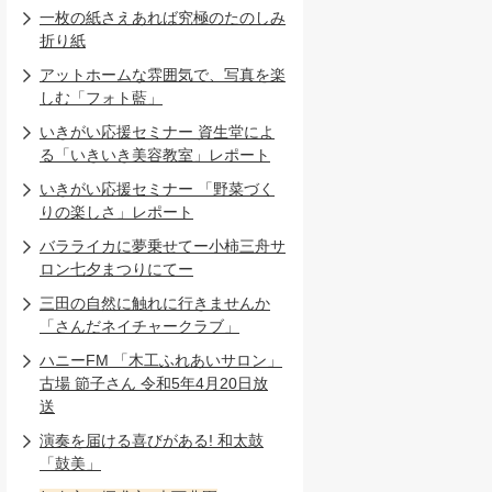
一枚の紙さえあれば究極のたのしみ
折り紙
アットホームな雰囲気で、写真を楽
しむ「フォト藍」
いきがい応援セミナー 資生堂によ
る「いきいき美容教室」レポート
いきがい応援セミナー 「野菜づく
りの楽しさ」レポート
バラライカに夢乗せてー小柿三舟サ
ロン七夕まつりにてー
三田の自然に触れに行きませんか
「さんだネイチャークラブ」
ハニーFM 「木工ふれあいサロン」
古場 節子さん 令和5年4月20日放
送
演奏を届ける喜びがある! 和太鼓
「鼓美」