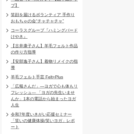
ブ】
笑顔を届けるボランティア 手作り
おもちゃの会“チャチャチャ”
コーラスグループ『ハミングバード
けやき』
【古井康子さん】羊毛フェルト作品
の作り方指導
【安部逸子さん】着物リメイクの指
導
羊毛フェルト手芸 Felt+Plus
「広報さんだ」―ヨガで心も体もリ
フレッシュ― 「ヨガの先生いませ
んか」1本の電話から始まったヨガ
人生
令和7年度いきがい応援セミナー
「笑いの健康体操/笑いヨガ」レポ
ート