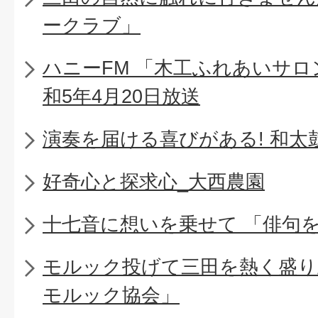
ークラブ」
ハニーFM 「木工ふれあいサロ
和5年4月20日放送
演奏を届ける喜びがある! 和太
好奇心と探求心_大西農園
十七音に想いを乗せて 「俳句
モルック投げて三田を熱く盛り上
モルック協会」