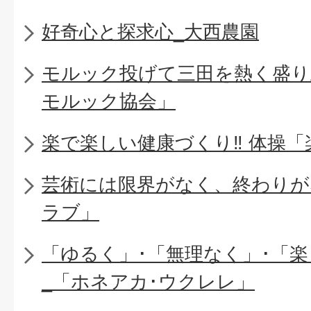
好奇心と探求心_大西農園
モルック投げて三田を熱く盛り上
モルック協会」
楽で楽しい健康づくり‼ 体操
芸術には限界がなく、終わりが
ラブ」
「ゆるく」･「無理なく」･「
_「ホネアカ･ウクレレ」