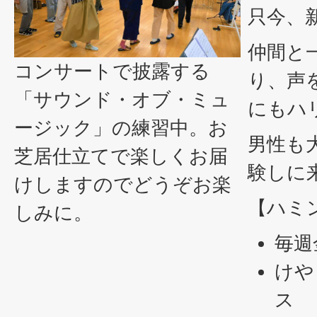
只今、
仲間と
コンサートで披露する
り、声
「サウンド・オブ・ミュ
にもハ
ージック」の練習中。お
男性も
芝居仕立てで楽しくお届
験しに
けしますのでどうぞお楽
【ハミ
しみに。
毎週
けや
ス