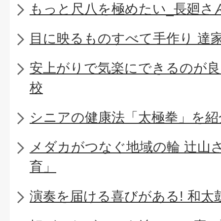
もっと尺八を極めたい_長廻さ
目に映るものすべて手作り 達
安上がりで気楽にできるのが良
校
シニアの健康法「太極拳」を紹
メダカがつなぐ地域の輪 辻山
育」
演奏を届ける喜びがある! 和太