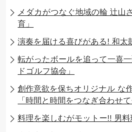
メダカがつなぐ地域の輪 辻山
育」
演奏を届ける喜びがある! 和太
転がったボールを追って一喜一
ドゴルフ協会」
創作意欲を保ちオリジナル な
「時間と時間をつなぎ合わせて
料理を楽しむがモットー!! 男