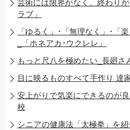
芸術には限界がなく、終わりが
ラブ」
「ゆるく」･「無理なく」･「
_「ホネアカ･ウクレレ」
もっと尺八を極めたい_長廻さ
目に映るものすべて手作り 達
安上がりで気楽にできるのが良
校
シニアの健康法「太極拳」を紹