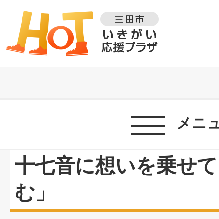
メニ
十七音に想いを乗せて
む」