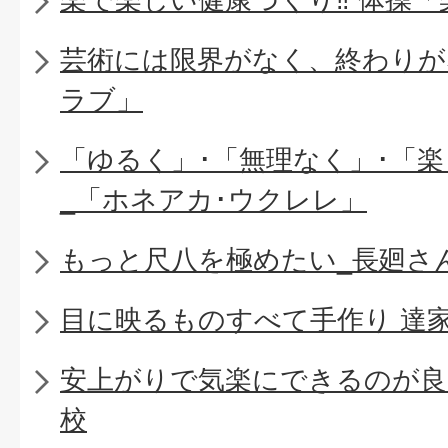
芸術には限界がなく、終わりが
ラブ」
「ゆるく」･「無理なく」･「
_「ホネアカ･ウクレレ」
もっと尺八を極めたい_長廻さ
目に映るものすべて手作り 達
安上がりで気楽にできるのが良
校