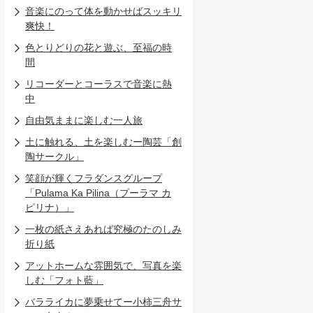
音楽にのって体を動かせばスッキリ
爽快！
色とりどりの花と遊ぶ、至福の時
間
リコーダーとコーラスで音楽に熱
中
自由気ままに楽しむ一人旅
土に触れる、土を楽しむー陶芸「創
陶サークル」
笑顔が輝くフラダンスグループ
「Pulama Ka Pilina（プーラマ カ
ピリナ）」
一枚の紙さえあれば究極のたのしみ
折り紙
アットホームな雰囲気で、写真を楽
しむ「フォト藍」
バラライカに夢乗せてー小柿三舟サ