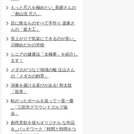
もっと尺八を極めたい_長廻さんの
「都山流 尺八」
目に映るものすべて手作り 達家さ
んの「庭大工」
安上がりで気楽にできるのが良い_
川柳めだかの学校
シニアの健康法「太極拳」を紹介し
ます！
メダカがつなぐ地域の輪 辻山さん
の「メダカの飼育」
演奏を届ける喜びがある! 和太鼓
「鼓美」
転がったボールを追って一喜一憂
_「三田市グラウンドゴルフ協
会」
創作意欲を保ちオリジナル な作品
を_パッチワーク「時間と時間をつ