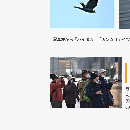
写真左から「ハイタカ」「カンムリカイツ
毎
ん
興
8