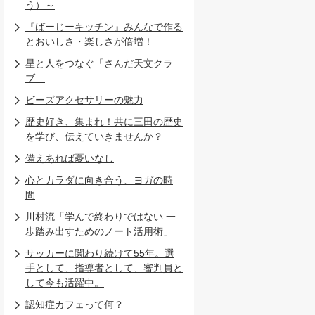
う）～
『ばーじーキッチン』みんなで作る
とおいしさ・楽しさが倍増！
星と人をつなぐ「さんだ天文クラ
ブ」
ビーズアクセサリーの魅力
歴史好き、集まれ！共に三田の歴史
を学び、伝えていきませんか？
備えあれば憂いなし
心とカラダに向き合う、ヨガの時
間
川村流「学んで終わりではない 一
歩踏み出すためのノート活用術」
サッカーに関わり続けて55年。選
手として、指導者として、審判員と
して今も活躍中。
認知症カフェって何？