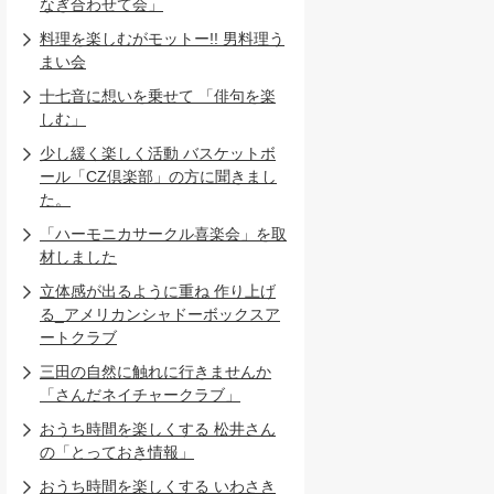
なぎ合わせて会」
料理を楽しむがモットー!! 男料理う
まい会
十七音に想いを乗せて 「俳句を楽
しむ」
少し緩く楽しく活動 バスケットボ
ール「CZ倶楽部」の方に聞きまし
た。
「ハーモニカサークル喜楽会」を取
材しました
立体感が出るように重ね 作り上げ
る_アメリカンシャドーボックスア
ートクラブ
三田の自然に触れに行きませんか
「さんだネイチャークラブ」
おうち時間を楽しくする 松井さん
の「とっておき情報」
おうち時間を楽しくする いわさき