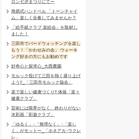
ロン七夕まつりにてー
簡易式ハンドベル 「トーンチャイ
ム」楽しく合奏してみませんか？
「絵手紙クラブ 楽絵会」を取材し
ました！
三田市でバードウォッチングを楽し
もう！「かわせみの会」 ウォーキ
ング好きの方にもお勧めです
好奇心と探求心_大西農園
モルック投げて三田を熱く盛り上げ
よう!!_「三田市モルック協会」
楽で楽しい健康づくり‼ 体操「楽々
健康クラブ」
芸術には限界がなく、終わりがない
水彩画「彩遊クラブ」
「ゆるく」･「無理なく」･「楽し
く」がモットー_「ホネアカ･ウクレ
レ」