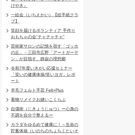
けやき』
一絵会（いちえかい）【絵手紙クラ
ブ】
笑顔を届けるボランティア 手作り
おもちゃの会“チャチャチャ”
芸術家サロンの記憶を宿す「ゴッホ
の丘」－三田市広野「アートガーデ
ン」が目指す、静寂の理想郷
令和7年度いきがい応援セミナー
「笑いの健康体操/笑いヨガ」レポ
ート
羊毛フェルト手芸 Felt+Plus
着物リメイクお縫いこくらぶ
自彊術（じきょうじゅつ）ー心身の
不調を自分で整えるー
カラダをゆるめて健康に！～生命の
貯蓄体操（いのちのちょちくたいそ