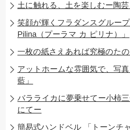
土に触れる、土を楽しむー陶芸
笑顔が輝くフラダンスグループ「Pu
Pilina（プーラマ カ ピリナ）」
一枚の紙さえあれば究極のたの
アットホームな雰囲気で、写真
藍」
バラライカに夢乗せてー小柿三
にてー
簡易式ハンドベル 「トーンチ