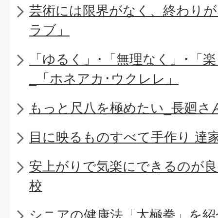
芸術には限界がなく、終わりが
ラブ」
「ゆるく」･「無理なく」･「
_「ホネアカ･ウクレレ」
もっと尺八を極めたい_長廻さ
目に映るものすべて手作り 達
安上がりで気楽にできるのが良
校
シニアの健康法「太極拳」を紹