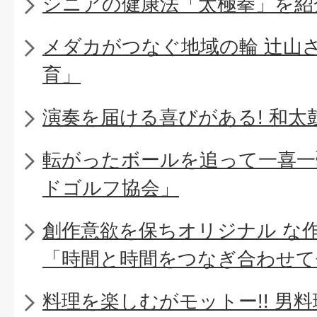
シニアの健康法「太極拳」を紹
メダカがつなぐ地域の輪 辻山
育」
演奏を届ける喜びがある! 和太
転がったボールを追って一喜一
ドゴルフ協会」
創作意欲を保ちオリジナル な
「時間と時間をつなぎ合わせて
料理を楽しむがモットー!! 男