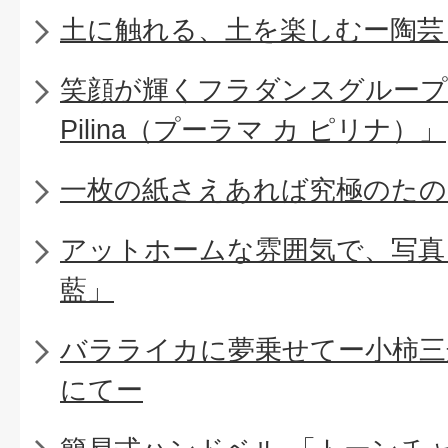
土に触れる、土を楽しむー陶芸
笑顔が輝くフラダンスグループ「Pu
Pilina（プーラマ カ ピリナ）」
一枚の紙さえあれば究極のたの
アットホームな雰囲気で、写真
藍」
バラライカに夢乗せてー小柿三
にてー