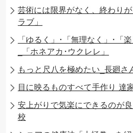
芸術には限界がなく、終わりが
ラブ」
「ゆるく」･「無理なく」･「
_「ホネアカ･ウクレレ」
もっと尺八を極めたい_長廻さ
目に映るものすべて手作り 達
安上がりで気楽にできるのが良
校