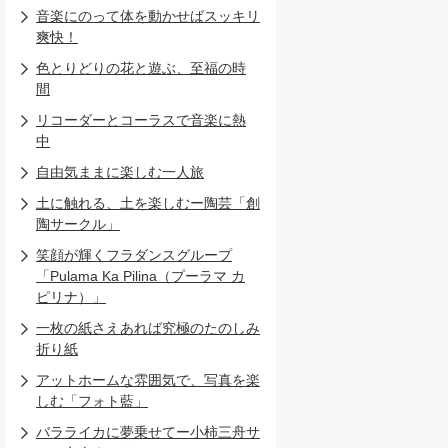
音楽にのって体を動かせばスッキリ
爽快！
色とりどりの花と遊ぶ、至福の時
間
リコーダーとコーラスで音楽に熱
中
自由気ままに楽しむ一人旅
土に触れる、土を楽しむー陶芸「創
陶サークル」
笑顔が輝くフラダンスグループ
「Pulama Ka Pilina（プーラマ カ
ピリナ）」
一枚の紙さえあれば究極のたのしみ
折り紙
アットホームな雰囲気で、写真を楽
しむ「フォト藍」
バラライカに夢乗せてー小柿三舟サ