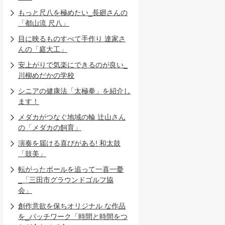
もっと尺八を極めたい_長廻さんの
「都山流 尺八」
目に映るものすべて手作り 達家さ
んの「庭大工」
安上がりで気楽にできるのが良い_
川柳めだかの学校
シニアの健康法「太極拳」を紹介し
ます！
メダカがつなぐ地域の輪 辻山さん
の「メダカの飼育」
演奏を届ける喜びがある! 和太鼓
「鼓美」
転がったボールを追って一喜一憂
_「三田市グラウンドゴルフ協
会」
創作意欲を保ちオリジナル な作品
を_パッチワーク「時間と時間をつ