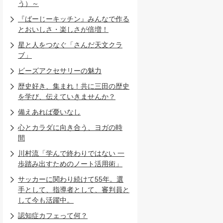
う）～
『ばーじーキッチン』みんなで作る
とおいしさ・楽しさが倍増！
星と人をつなぐ「さんだ天文クラ
ブ」
ビーズアクセサリーの魅力
歴史好き、集まれ！共に三田の歴史
を学び、伝えていきませんか？
備えあれば憂いなし
心とカラダに向き合う、ヨガの時
間
川村流「学んで終わりではない 一
歩踏み出すためのノート活用術」
サッカーに関わり続けて55年。選
手として、指導者として、審判員と
して今も活躍中。
認知症カフェって何？