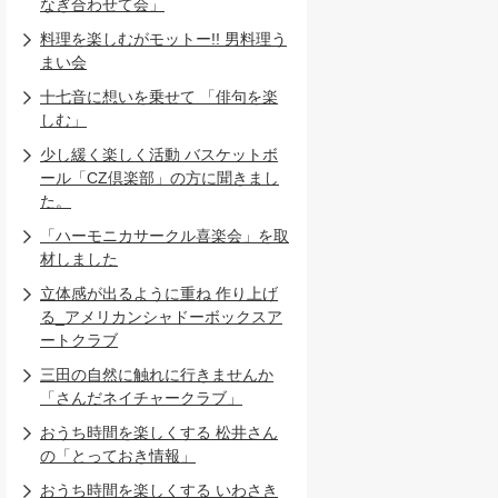
なぎ合わせて会」
料理を楽しむがモットー!! 男料理う
まい会
十七音に想いを乗せて 「俳句を楽
しむ」
少し緩く楽しく活動 バスケットボ
ール「CZ倶楽部」の方に聞きまし
た。
「ハーモニカサークル喜楽会」を取
材しました
立体感が出るように重ね 作り上げ
る_アメリカンシャドーボックスア
ートクラブ
三田の自然に触れに行きませんか
「さんだネイチャークラブ」
おうち時間を楽しくする 松井さん
の「とっておき情報」
おうち時間を楽しくする いわさき