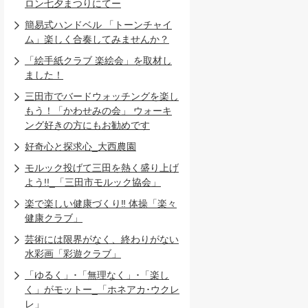
ロン七夕まつりにてー
簡易式ハンドベル 「トーンチャイ
ム」楽しく合奏してみませんか？
「絵手紙クラブ 楽絵会」を取材し
ました！
三田市でバードウォッチングを楽し
もう！「かわせみの会」 ウォーキ
ング好きの方にもお勧めです
好奇心と探求心_大西農園
モルック投げて三田を熱く盛り上げ
よう!!_「三田市モルック協会」
楽で楽しい健康づくり‼ 体操「楽々
健康クラブ」
芸術には限界がなく、終わりがない
水彩画「彩遊クラブ」
「ゆるく」･「無理なく」･「楽し
く」がモットー_「ホネアカ･ウクレ
レ」