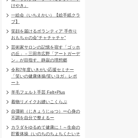
けやき』
一絵会（いちえかい）【絵手紙クラ
ブ】
笑顔を届けるボランティア 手作り
おもちゃの会“チャチャチャ”
芸術家サロンの記憶を宿す「ゴッホ
の丘」－三田市広野「アートガーデ
ン」が目指す、静寂の理想郷
令和7年度いきがい応援セミナー
「笑いの健康体操/笑いヨガ」レポ
ート
羊毛フェルト手芸 Felt+Plus
着物リメイクお縫いこくらぶ
自彊術（じきょうじゅつ）ー心身の
不調を自分で整えるー
カラダをゆるめて健康に！～生命の
貯蓄体操（いのちのちょちくたいそ