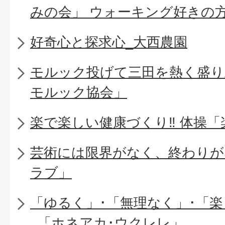
みの会」 ウォーキング好きの
好奇心と探求心_大西農園
モルック投げて三田を熱く盛り上
モルック協会」
楽で楽しい健康づくり‼ 体操
芸術には限界がなく、終わりが
ラブ」
「ゆるく」･「無理なく」･「
_「ホネアカ･ウクレレ」