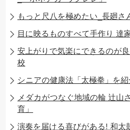
もっと尺八を極めたい_長廻さ
目に映るものすべて手作り 達
安上がりで気楽にできるのが良
校
シニアの健康法「太極拳」を紹
メダカがつなぐ地域の輪 辻山
育」
演奏を届ける喜びがある! 和太