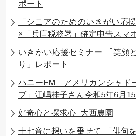
ポート
「シニアのためのいきがい応援
×「兵庫税務署」確定申告スマ
いきがい応援セミナー 「笑顔
り」レポート
ハニーFM「アメリカンシャド
ブ」江嶋桂子さん令和5年6月1
好奇心と探求心_大西農園
十七音に想いを乗せて 「俳句