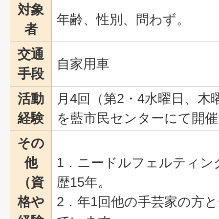
対象
年齢、性別、問わず。
者
交通
自家用車
手段
活動
月4回（第2・4水曜日、
経験
を藍市民センターにて開催
その
他
1．ニードルフェルティン
（資
歴15年。
格や
2．年1回他の手芸家の方