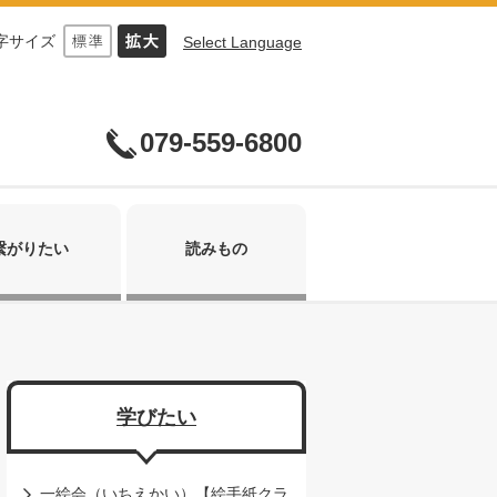
字サイズ
Select Language
079-559-6800
繋がりたい
読みもの
学びたい
一絵会（いちえかい）【絵手紙クラ