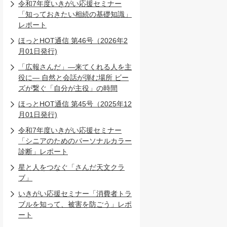
令和7年度いきがい応援セミナー
「知っておきたい相続の基礎知識」
レポート
ほっとHOT通信 第46号（2026年2
月01日発行)
「広報さんだ」―来てくれる人を主
役に― 自然と会話が弾む場所 ビー
ズが繋ぐ「自分が主役」の時間
ほっとHOT通信 第45号（2025年12
月01日発行)
令和7年度いきがい応援セミナー
「シニアのためのパーソナルカラー
診断」レポート
星と人をつなぐ「さんだ天文クラ
ブ」
いきがい応援セミナー「消費者トラ
ブルを知って、被害を防ごう」レポ
ート