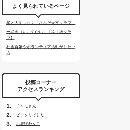
よく見られているページ
星と人をつなぐ「さんだ天文クラブ」
一絵会（いちえかい）【絵手紙クラ
ブ】
社会貢献やボランティア活動がしたい
方
投稿コーナー
アクセスランキング
チャモさん
ビックリでした
お昼寝わんこ