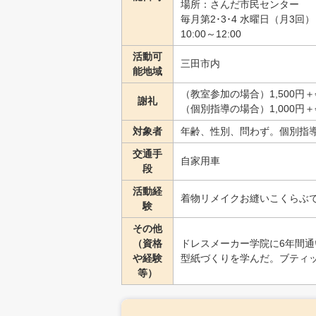
場所：さんだ市民センター
毎月第2･3･4 水曜日（月3回）
10:00～12:00
活動可
三田市内
能地域
（教室参加の場合）1,500円
謝礼
（個別指導の場合）1,000円
対象者
年齢、性別、問わず。個別指
交通手
自家用車
段
活動経
着物リメイクお縫いこくらぶ
験
その他
（資格
ドレスメーカー学院に6年間
や経験
型紙づくりを学んだ。ブティ
等）