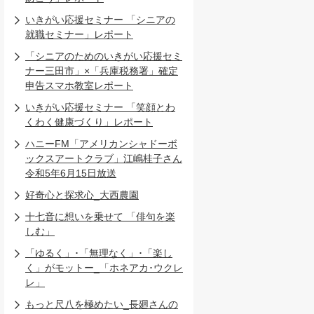
いきがい応援セミナー 「シニアの
就職セミナー」レポート
「シニアのためのいきがい応援セミ
ナー三田市」×「兵庫税務署」確定
申告スマホ教室レポート
いきがい応援セミナー 「笑顔とわ
くわく健康づくり」レポート
ハニーFM「アメリカンシャドーボ
ックスアートクラブ」江嶋桂子さん
令和5年6月15日放送
好奇心と探求心_大西農園
十七音に想いを乗せて 「俳句を楽
しむ」
「ゆるく」･「無理なく」･「楽し
く」がモットー_「ホネアカ･ウクレ
レ」
もっと尺八を極めたい_長廻さんの