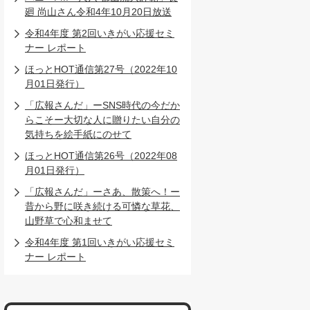
廻 尚山さん令和4年10月20日放送
令和4年度 第2回いきがい応援セミ
ナー レポート
ほっとHOT通信第27号（2022年10
月01日発行）
「広報さんだ」ーSNS時代の今だか
らこそー大切な人に贈りたい自分の
気持ちを絵手紙にのせて
ほっとHOT通信第26号（2022年08
月01日発行）
「広報さんだ」ーさあ、散策へ！ー
昔から野に咲き続ける可憐な草花、
山野草で心和ませて
令和4年度 第1回いきがい応援セミ
ナー レポート