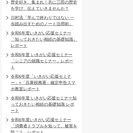
歴史好き、集まれ！共に三田の歴史
を学び、伝えていきませんか？
川村流「学んで終わりではない 一
歩踏み出すためのノート活用術」
令和6年度いきがい応援セミナー
「知っておきたい相続の基礎知識」
レポート
令和6年度 いきがい応援セミナー
「シニアの就職セミナー」レポー
ト
令和6年度「いきがい応援セミナ
ー」×「兵庫税務署」確定申告スマ
ホ教室レポート
令和6年度 いきがい応援セミナー知
っておきたい相続の基礎知識 レポ
ート
令和6年度いきがい応援セミナー
「消費者トラブルを知って、被害を
防ごう」レポート