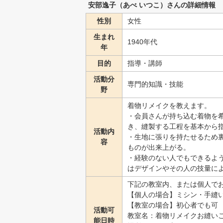
安部逸子（あべ いつこ）さんの詳細情報
性別
女性
生まれ
1940年代
年
目的
指導・講師
活動分
専門的知識・技能
野
着物リメイクを教えます。
・会員さんが持ち込む着物を
き、縫製する工程を基本から
活動内
・生地に張りを持たせるため
容
ものが出来上がる。
・経験のない人でもできるよ
はデザインやその人の技量に
下記の教室内、または個人で
【個人の場合】ミシン・手縫
【教室の場合】初心者でも可
活動可
教室名：着物リメイクお縫い
能日時