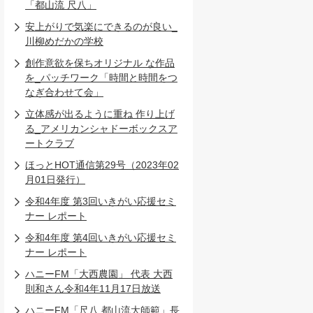
「都山流 尺八」
安上がりで気楽にできるのが良い_
川柳めだかの学校
創作意欲を保ちオリジナル な作品
を_パッチワーク「時間と時間をつ
なぎ合わせて会」
立体感が出るように重ね 作り上げ
る_アメリカンシャドーボックスア
ートクラブ
ほっとHOT通信第29号（2023年02
月01日発行）
令和4年度 第3回いきがい応援セミ
ナー レポート
令和4年度 第4回いきがい応援セミ
ナー レポート
ハニーFM「大西農園」 代表 大西
則和さん令和4年11月17日放送
ハニーFM「尺八 都山流大師範」長