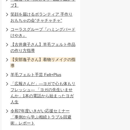
ブ】
笑顔を届けるボランティア 手作り
おもちゃの会“チャチャチャ”
コーラスグループ『ハミングバード
けやき』
【古井康子さん】羊毛フェルト作品
の作り方指導
【安部逸子さん】着物リメイクの指
導
羊毛フェルト手芸 Felt+Plus
「広報さんだ」―ヨガで心も体もリ
フレッシュ― 「ヨガの先生いませ
んか」1本の電話から始まったヨガ
人生
令和7年度いきがい応援セミナー
「事例から学ぶ相続トラブル回避
術」レポート