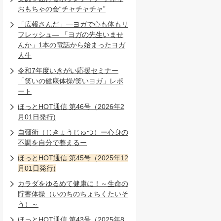
おもちゃの会“チャチャチャ”
「広報さんだ」―ヨガで心も体もリ
フレッシュ― 「ヨガの先生いませ
んか」1本の電話から始まったヨガ
人生
令和7年度いきがい応援セミナー
「笑いの健康体操/笑いヨガ」レポ
ート
ほっとHOT通信 第46号（2026年2
月01日発行)
自彊術（じきょうじゅつ）ー心身の
不調を自分で整えるー
ほっとHOT通信 第45号（2025年12
月01日発行)
カラダをゆるめて健康に！～生命の
貯蓄体操（いのちのちょちくたいそ
う）～
ほっとHOT通信 第43号（2025年8