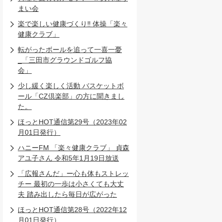
まい会
楽で楽しい健康づくり‼ 体操「楽々
健康クラブ」
転がったボールを追って一喜一憂
_「三田市グラウンドゴルフ協
会」
少し緩く楽しく活動 バスケットボ
ール「CZ倶楽部」の方に聞きまし
た。
ほっとHOT通信第29号（2023年02
月01日発行）
ハニーFM 「楽々健康クラブ」 貞森
アユ子さん 令和5年1月19日放送
「広報さんだ」ー心も体もストレッ
チー 最初の一歩は小さくても大丈
夫 踏み出したら毎日が広がった
ほっとHOT通信第28号（2022年12
月01日発行）