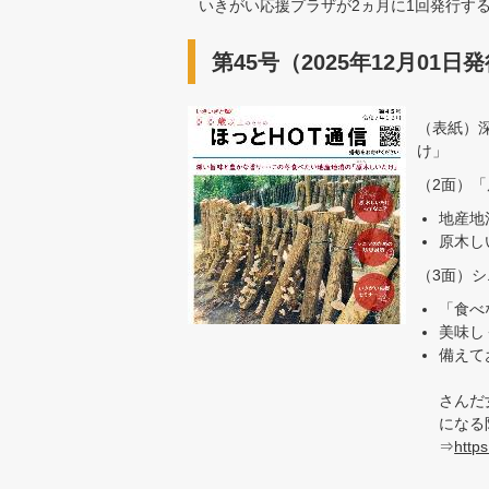
いきがい応援プラザが2ヵ月に1回発行する
第45号（2025年12月01日
（表紙）
け」
（2面）
地産地
原木し
（3面）
「食べ
美味し
備えて
さんだ
になる
⇒
http