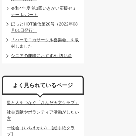
令和4年度 第3回いきがい応援セミ
ナー レポート
ほっとHOT通信第26号（2022年08
月01日発行）
「ハーモニカサークル喜楽会」を取
材しました
シニアの趣味におすすめ 切り絵
よく見られているページ
星と人をつなぐ「さんだ天文クラブ」
社会貢献やボランティア活動がしたい
方
一絵会（いちえかい）【絵手紙クラ
ブ】