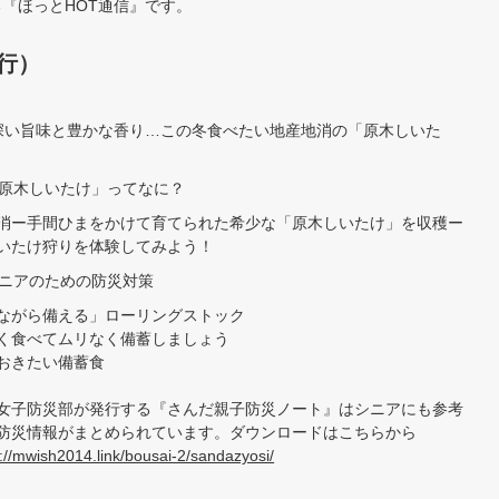
『ほっとHOT通信』です。
発行）
深い旨味と豊かな香り…この冬食べたい地産地消の「原木しいた
「原木しいたけ」ってなに？
消ー手間ひまをかけて育てられた希少な「原木しいたけ」を収穫ー
いたけ狩りを体験してみよう！
シニアのための防災対策
ながら備える」ローリングストック
く食べてムリなく備蓄しましょう
おきたい備蓄食
女子防災部が発行する『さんだ親子防災ノート』はシニアにも参考
防災情報がまとめられています。ダウンロードはこちらから
s://mwish2014.link/bousai-2/sandazyosi/