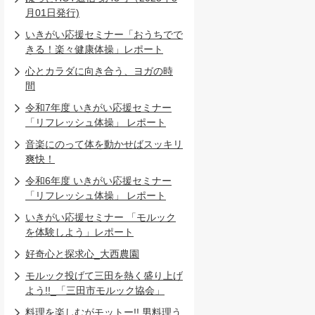
月01日発行)
いきがい応援セミナー「おうちでで
きる！楽々健康体操」レポート
心とカラダに向き合う、ヨガの時
間
令和7年度 いきがい応援セミナー
「リフレッシュ体操」 レポート
音楽にのって体を動かせばスッキリ
爽快！
令和6年度 いきがい応援セミナー
「リフレッシュ体操」 レポート
いきがい応援セミナー 「モルック
を体験しよう」レポート
好奇心と探求心_大西農園
モルック投げて三田を熱く盛り上げ
よう!!_「三田市モルック協会」
料理を楽しむがモットー!! 男料理う