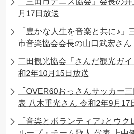
「三田市テニス協会」会長の井上
月17日放送
「豊かな人生を音楽と共に♪」
市音楽協会会長の山口武宏さん 令
三田観光協会「さんだ観光ガイ
和2年10月15日放送
「OVER60おっさんサッカー
表 八木重光さん 令和2年9月17
「音楽とボランティア♪とウク
ループ・チーム歌人 代表 上中健