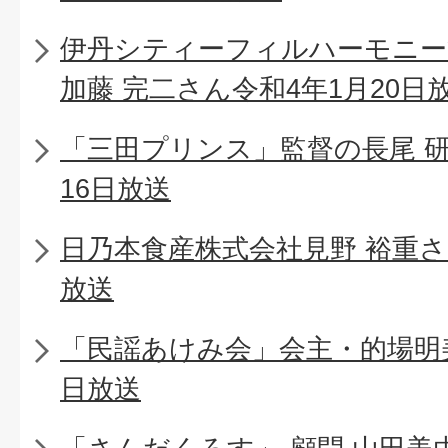
伊丹シティーフィルハーモニー
加藤 完二さん令和4年1月20日
「三田プリンス」監督の長尾 研
16日放送
日乃本食産株式会社見野 裕重さん
放送
「民謡あけみ会」会主・的場明美
日放送