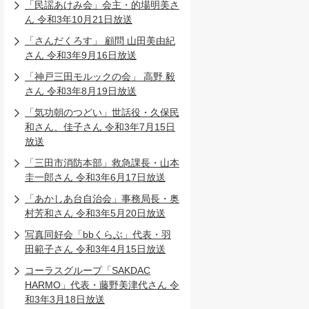
「民謡あけみ会」会主・的場明美さ
ん 令和3年10月21日放送
「さんだくろす」 顧問 山田美由紀
さん 令和3年9月16日放送
「神戸三田モルックの会」 高野 毅
さん 令和3年8月19日放送
「気功朝のつどい」世話役・久保民
和さん、佳子さん 令和3年7月15日
放送
「三田市消防本部」救急課長・山本
圭一郎さん 令和3年6月17日放送
「あかしあ台自治会」事務局長・奥
村芳和さん 令和3年5月20日放送
写真同好会「bbくらぶ」代表・羽
田範子さん 令和3年4月15日放送
コーラスグループ「SAKDAC
HARMO」代表・藤野美津代さん 令
和3年3月18日放送