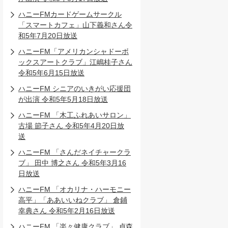
ハニーFMカードゲームサークル
「スマートカフェ」山下義和さん令
和5年7月20日放送
ハニーFM「アメリカンシャドーボ
ックスアートクラブ」江嶋桂子さん
令和5年6月15日放送
ハニーFM シニアのいきがい応援団
が出演 令和5年5月18日放送
ハニーFM 「木工ふれあいサロン」
古場 節子さん 令和5年4月20日放
送
ハニーFM 「さんだネイチャークラ
ブ」 田中 博之さん 令和5年3月16
日放送
ハニーFM 「オカリナ・ハーモニー
高平」「ああいいねクラブ」 倉鋪
幸典さん 令和5年2月16日放送
ハニーFM 「楽々健康クラブ」 貞森