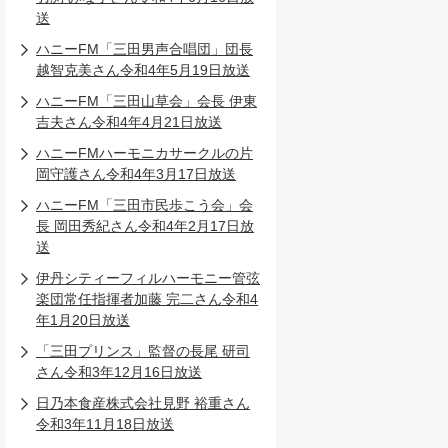
送
ハニーFM「三田男声合唱団」団長
越智克美さん令和4年5月19日放送
ハニーFM「三田山草会」会長 伊東
吉夫さん令和4年4月21日放送
ハニーFMハーモニカサークルの片
岡守護さん令和4年3月17日放送
ハニーFM「三田市民歩こう会」会
長 岡田秀紀さん令和4年2月17日放
送
伊丹シティーフィルハーモニー管弦
楽団常任指揮者加藤 完二さん令和4
年1月20日放送
「三田プリンス」監督の長尾 研司
さん令和3年12月16日放送
日乃本食産株式会社見野 裕重さん
令和3年11月18日放送