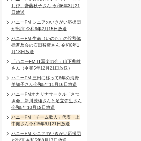
しび」齋藤秋子さん 令和6年3月21
日放送
ハニーFM シニアのいきがい応援団
が出演 令和6年2月15日放送
ハニーFM 生命（いのち）の貯蓄体
操普及会の石田智彦さん 令和6年1
月18日放送
「ハニーFM IT写楽の会」山下典雄
さん（令和5年12月21日放送）
ハニーFM 三田に移って6年の海野
美知子さん令和5年11月16日放送
ハニーFMオカリナサークル「さつ
き会」新川茂雄さんと足立弥生さん
令和5年10月19日放送
ハニーFM「チーム歌人」代表・上
中健さん令和5年9月21日放送
ハニーFM シニアのいきがい応援団
が出演 令和5年8月17日放送