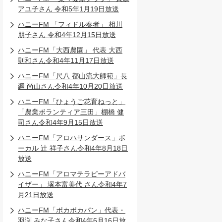
アユ子さん 令和5年1月19日放送
ハニーFM 「フィドル奏者」 相川
朋子さん 令和4年12月15日放送
ハニーFM「大西農園」 代表 大西
則和さん令和4年11月17日放送
ハニーFM「尺八 都山流大師範」長
廻 尚山さん令和4年10月20日放送
ハニーFM「ひょうご花育ねっと」
「農業ボランティア三田」棚橋 健
司さん令和4年9月15日放送
ハニーFM「アロハサンダース」ボ
ーカル 辻 祥子さん令和4年8月18日
放送
ハニーFM「アロマテラピーアドバ
イザー」 塚本富美代 さん令和4年7
月21日放送
ハニーFM「ポカポカパン」代表・
羽渕 みな子さん令和4年6月16日放