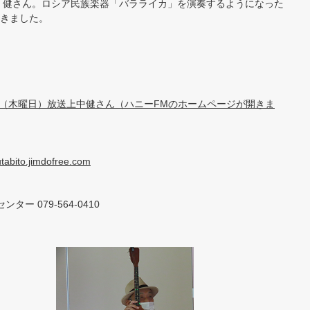
 健さん。ロシア民族楽器「バラライカ」を演奏するようになった
きました。
日（木曜日）放送上中健さん（ハニーFMのホームページが開きま
utabito.jimdofree.com
 079-564-0410