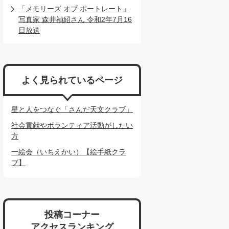
「メモリーズ オブ ポートレート」
写真家 森井禎紹さん 令和2年7月16
日放送
よく見られているページ
星と人をつなぐ「さんだ天文クラブ」
社会貢献やボランティア活動がしたい
方
一絵会（いちえかい）【絵手紙クラ
ブ】
投稿コーナー
アクセスランキング