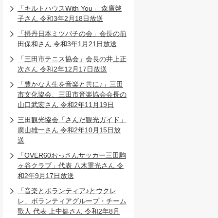
「キルトハウスWith You」 森廣啓
子さん 令和3年2月18日放送
「摂丹日本ミツバチの会」会長の前
田保和さん 令和3年1月21日放送
「三田市テニス協会」会長の井上正
次さん 令和2年12月17日放送
「豊かな人生を音楽と共に♪」三田
市文化協会、三田市音楽協会会長の
山口武宏さん 令和2年11月19日
三田観光協会「さんだ観光ガイド」
廣山雄一さん 令和2年10月15日放
送
「OVER60おっさんサッカー三田駒
ヶ谷クラブ」代表 八木重光さん 令
和2年9月17日放送
「音楽とボランティア♪とウクレ
レ」ボランティアグループ・チーム
歌人 代表 上中健さん 令和2年8月