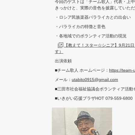
今回のゲストは「チーム歌人」代表・上中
きっかけと、実際の音色を披露していただ
・ロシア民族楽器バラライカとの出会い
・バラライカの特徴と音色
・各地域でのボランティア活動の現況
【教えて！スター☆シニア】9月21
す）
出演依頼
■チーム歌人 ホームページ：
https://team-
メール：
utabito0915@gmail.com
■三田市社会福祉協議会ボランティア活動センター
■いきがい応援プラザHOT 079-559-6800