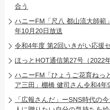
合う
ハニーFM「尺八 都山流大師範
年10月20日放送
令和4年度 第2回いきがい応援
ほっとHOT通信第27号（2022
ハニーFM「ひょうご花育ねっ
ア三田」棚橋 健司さん令和4年9
「広報さんだ」ーSNS時代の
人に贈りたい自分の気持ちを絵