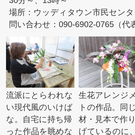
30分～、13時～
場所：ウッディタウン市民センタ
問い合わせ：090-6902-0765（
流派にとらわれな
生花アレンジ
い現代風のいけば
トの作品。同
な。自宅に持ち帰
材・見本で作
った作品を眺めな
げているのに