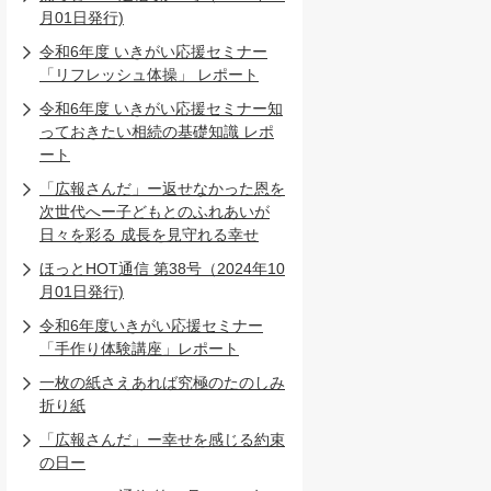
月01日発行)
令和6年度 いきがい応援セミナー
「リフレッシュ体操」 レポート
令和6年度 いきがい応援セミナー知
っておきたい相続の基礎知識 レポ
ート
「広報さんだ」ー返せなかった恩を
次世代へー子どもとのふれあいが
日々を彩る 成長を見守れる幸せ
ほっとHOT通信 第38号（2024年10
月01日発行)
令和6年度いきがい応援セミナー
「手作り体験講座」レポート
一枚の紙さえあれば究極のたのしみ
折り紙
「広報さんだ」ー幸せを感じる約束
の日ー