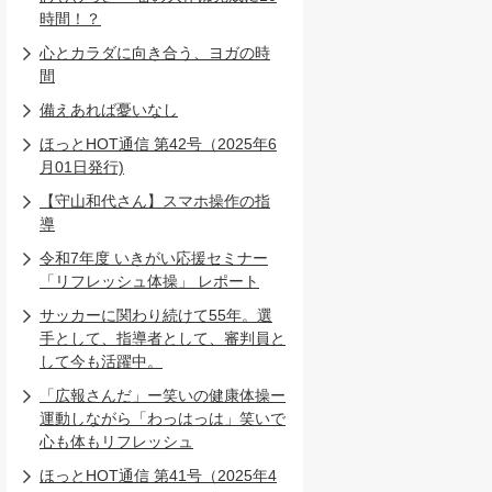
時間！？
心とカラダに向き合う、ヨガの時
間
備えあれば憂いなし
ほっとHOT通信 第42号（2025年6
月01日発行)
【守山和代さん】スマホ操作の指
導
令和7年度 いきがい応援セミナー
「リフレッシュ体操」 レポート
サッカーに関わり続けて55年。選
手として、指導者として、審判員と
して今も活躍中。
「広報さんだ」ー笑いの健康体操ー
運動しながら「わっはっは」笑いで
心も体もリフレッシュ
ほっとHOT通信 第41号（2025年4