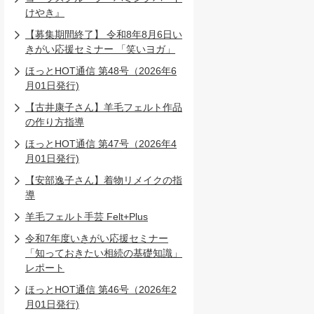
けやき』
【募集期間終了】 令和8年8月6日い
きがい応援セミナー 「笑いヨガ」
ほっとHOT通信 第48号（2026年6
月01日発行)
【古井康子さん】羊毛フェルト作品
の作り方指導
ほっとHOT通信 第47号（2026年4
月01日発行)
【安部逸子さん】着物リメイクの指
導
羊毛フェルト手芸 Felt+Plus
令和7年度いきがい応援セミナー
「知っておきたい相続の基礎知識」
レポート
ほっとHOT通信 第46号（2026年2
月01日発行)