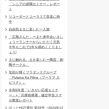
「シニアの就職セミナー」レポー
ト
リコーダーとコーラスで音楽に熱
中
自由気ままに楽しむ一人旅
「広報さんだ」ーまた来年会いまし
ょうーランナーからいただく元気
今年もこれで1年を締めくくりまし
ょう!
土に触れる、土を楽しむー陶芸「創
陶サークル」
笑顔が輝くフラダンスグループ
「Pulama Ka Pilina（プーラマ カ
ピリナ）」
令和6年度「いきがい応援セミナ
ー」×「兵庫税務署」確定申告スマ
ホ教室レポート
ほっとHOT通信 第39号（2024年12