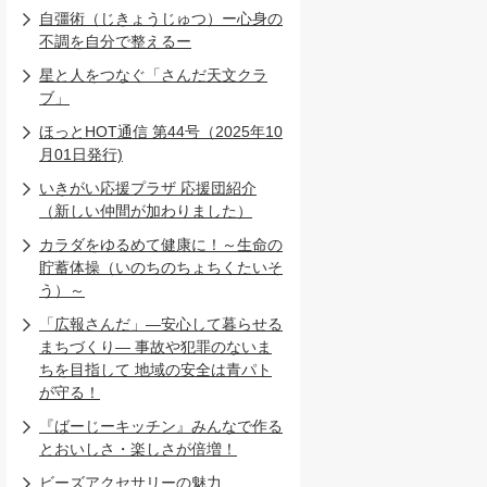
自彊術（じきょうじゅつ）ー心身の
不調を自分で整えるー
星と人をつなぐ「さんだ天文クラ
ブ」
ほっとHOT通信 第44号（2025年10
月01日発行)
いきがい応援プラザ 応援団紹介
（新しい仲間が加わりました）
カラダをゆるめて健康に！～生命の
貯蓄体操（いのちのちょちくたいそ
う）～
「広報さんだ」―安心して暮らせる
まちづくり― 事故や犯罪のないま
ちを目指して 地域の安全は青パト
が守る！
『ばーじーキッチン』みんなで作る
とおいしさ・楽しさが倍増！
ビーズアクセサリーの魅力