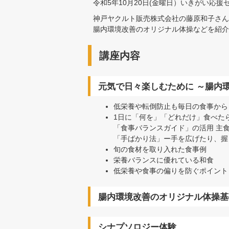
令和5年10月20日(金曜日）いきがい応
神戸ヤクルト販売株式会社の藤原和子さん
腸内環境改善のオリジナル体操などを紹介
講座内容
元気で日々楽しむために ～腸内
低栄養や転倒防止も毎日の食事から
1日に「何を」「どれだけ」食べた
「食事バランスガイド」の活用 主
「手ばかり法」ー手を広げたり、握
旬の食材を取り入れた食事例
栄養バランスに優れている和食
低栄養や食事の偏りを防ぐポイント
腸内環境改善のオリジナル体操基
シナプソロジー体験