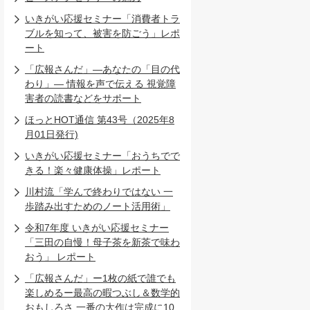
いきがい応援セミナー「消費者トラ
ブルを知って、被害を防ごう」レポ
ート
「広報さんだ」―あなたの「目の代
わり」― 情報を声で伝える 視覚障
害者の読書などをサポート
ほっとHOT通信 第43号（2025年8
月01日発行)
いきがい応援セミナー「おうちでで
きる！楽々健康体操」レポート
川村流「学んで終わりではない 一
歩踏み出すためのノート活用術」
令和7年度 いきがい応援セミナー
「三田の自慢！母子茶を新茶で味わ
おう」 レポート
「広報さんだ」ー1枚の紙で誰でも
楽しめるー最高の暇つぶし＆数学的
おもしろさ 一番の大作は完成に10