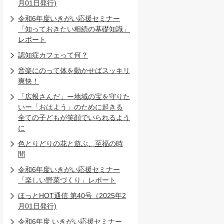
月01日発行)
令和6年度いきがい応援セミナー
「知っておきたい相続の基礎知識」
レポート
認知症カフェって何？
音楽にのって体を動かせばスッキリ
爽快！
「広報さんだ」ー地域の宝を守りた
いー「おはよう」のために起きる
全ての子どもが笑顔でいられるよう
に
色とりどりの花と遊ぶ、至福の時
間
令和6年度いきがい応援セミナー
「楽しい野菜づくり」レポート
ほっとHOT通信 第40号（2025年2
月01日発行)
令和6年度 いきがい応援セミナー