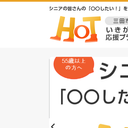
1
枚
目
の
ス
ラ
イ
ド