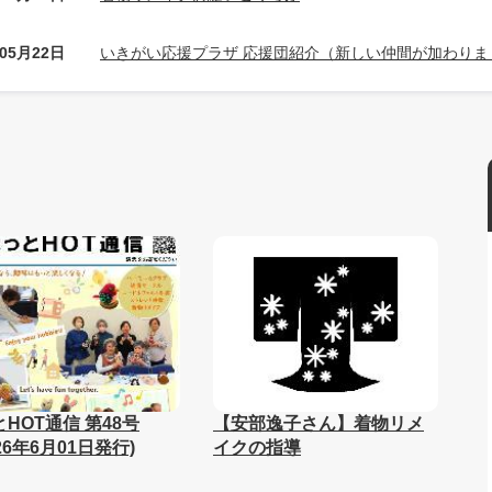
年05月22日
いきがい応援プラザ 応援団紹介（新しい仲間が加わりま
HOT通信 第48号
【安部逸子さん】着物リメ
26年6月01日発行)
イクの指導