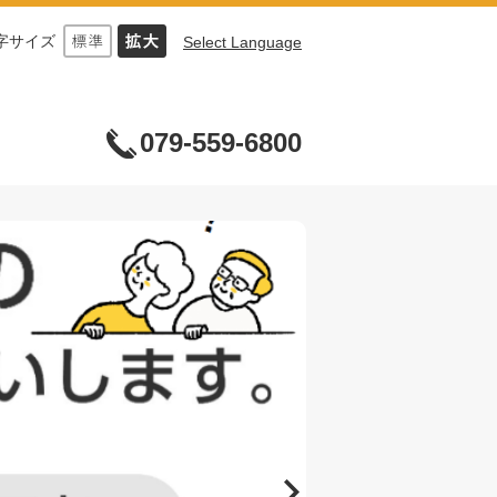
字サイズ
Select Language
079-559-6800
2
枚
目
の
ス
ラ
イ
ド