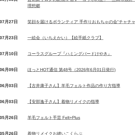
理想郷
年07月27日
笑顔を届けるボランティア 手作りおもちゃの会“チャチャ
年07月23日
一絵会（いちえかい）【絵手紙クラブ】
年07月10日
コーラスグループ『ハミングバードけやき』
年06月09日
ほっとHOT通信 第48号（2026年6月01日発行)
年06月03日
【古井康子さん】羊毛フェルト作品の作り方指導
年06月03日
【安部逸子さん】着物リメイクの指導
年05月26日
羊毛フェルト手芸 Felt+Plus
年05月26日
着物リメイクお縫いこくらぶ