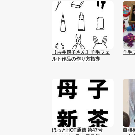
【古井康子さん】羊毛フェ
羊毛フ
ルト作品の作り方指導
ほっとHOT通信 第47号
自彊