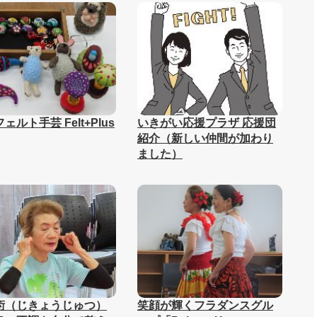
ェルト手芸 Felt+Plus
いきがい応援プラザ 応援団
紹介（新しい仲間が加わり
ました）
術（じきょうじゅつ）
笑顔が輝くフラダンスグル