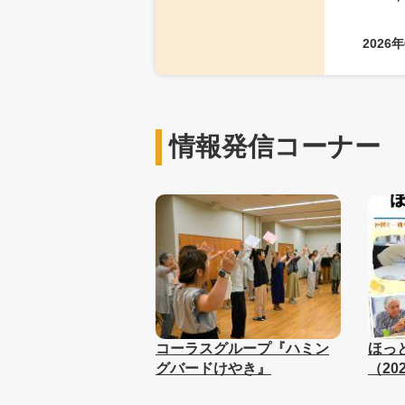
2026
情報発信コーナー
コーラスグループ『ハミン
ほっと
グバードけやき』
（20