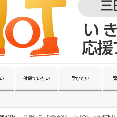
い
健康でいたい
学びたい
年08月03日
芸術家サロンの記憶を宿す「ゴッホの丘」－三田市広野